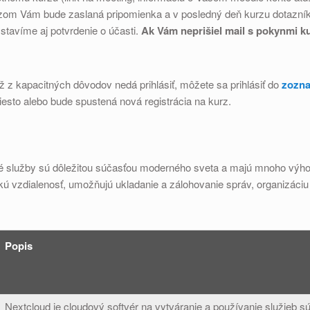
om Vám bude zaslaná pripomienka a v posledný deň kurzu dotazník 
tavíme aj potvrdenie o účasti.
Ak Vám neprišiel mail s pokynmi ku
ž z kapacitných dôvodov nedá prihlásiť, môžete sa prihlásiť do
zozna
iesto alebo bude spustená nová registrácia na kurz.
ové služby sú dôležitou súčasťou moderného sveta a majú mnoho výho
ú vzdialenosť, umožňujú ukladanie a zálohovanie správ, organizáciu 
Popis
Nextcloud je cloudový softvér na vytváranie a používanie služieb sú