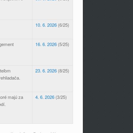
10. 6. 2026
(6/25)
agement
16. 6. 2026
(5/25)
ateľom
23. 6. 2026
(8/25)
ehliadača.
toré majú za
4. 6. 2026
(3/25)
dí.