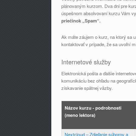
plánovaným kurzom. Dva dni pre kurz
úspešnom absolvovaní kurzu Vám vys
priečinok „Spam“.
Ak máte záujem o kurz, na ktorý sa u
kontaktovať v prípade, že sa uvoľní m
Internetové služby
Elektronická pošta a ďalšie internet
komunikáciu bez ohľadu na geografick
získavanie spätnej väzby.
Názov kurzu - podrobnosti
(meno lektora)
Nextcloud – Zdieľanie súborov a