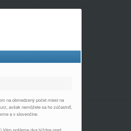
adom na obmedzený počet miest na
 kurz, avšak nemôžete sa ho zúčastniť,
orme a v slovenčine.
ď.) Vám pošleme dva týždne pred