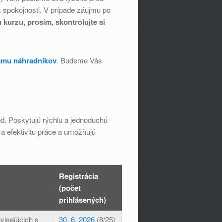
spokojnosti. V prípade záujmu po
 kurzu, prosím, skontrolujte si
mu náhradníkov
. Budeme Vás
d. Poskytujú rýchlu a jednoduchú
a efektivitu práce a umožňujú
Registrácia
(počet
prihlásených)
visejúcich s
30. 6. 2026
(8/25)