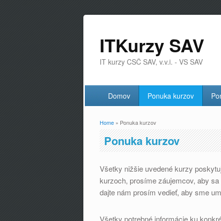
ITKurzy SAV
IT kurzy CSČ SAV, v.v.i. - VS SAV
Domov
Ponuka kurzov
Po
Home
» Ponuka kurzov
You are here
Ponuka kurzov
Všetky nižšie uvedené kurzy poskytu
kurzoch, prosíme záujemcov, aby sa re
dajte nám prosím vedieť, aby sme umo
Všetky potrebné informácie ku konkr