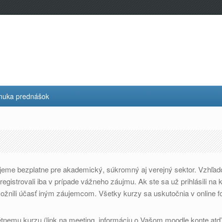
nuka prednášok
jeme bezplatne pre akademický, súkromný aj verejný sektor. Vzhľ
gistrovali iba v prípade vážneho záujmu. Ak ste sa už prihlásili na
žnili účasť iným záujemcom. Všetky kurzy sa uskutočnia v online f
étnemu kurzu (link na meeting, informáciu o Vašom moodle konte at