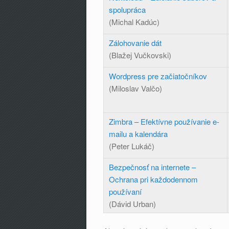
spolupráca
(Michal Kadúc)
Zálohovanie dát
(Blažej Vučkovski)
Wordpress pre začiatočníkov
(Miloslav Valčo)
Zimbra – Efektívne používanie e-
mailu a kalendára
(Peter Lukáč)
Bezpečnosť na internete –
Ochrana pri každodennom
používaní
(Dávid Urban)